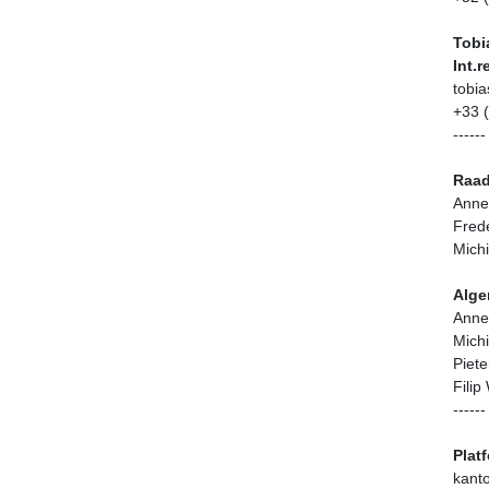
Tobi
Int.
tobi
+33 
------
Raad
Annel
Frede
Mich
Alge
Annel
Mich
Piete
Fili
------
Plat
kanto