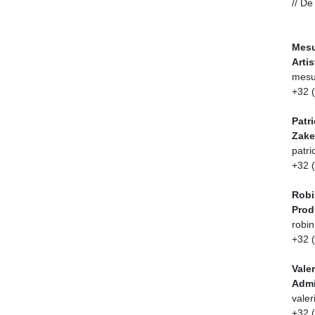
// D
Mesu
Arti
me
+32
Patr
Zake
patri
+32 
Robi
Prod
robi
+32 
Va
Adm
va
+3