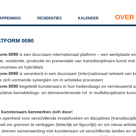
OVER 
HAPPENINGS
RESIDENTIES
KALENDER
ATFORM 0090
form 0090
is een duurzaam internationaal platform – een werkplaats en
ie, residentie, productie en presentatie van transdisciplinaire kunst me
nruimtes en hybriditeit.
form 0090
is verankerd in een duurzaam (inter)nationaal netwerk van 
e zich vormende synergiën om in artistieke processen.
form 0090
begeleidt kunstenaars in hun hedendaags en vernieuwend arti
ctieve bemiddelings- en dienstverlenende rol in multidisciplinaire kun
 kunstenaars kenmerken zich door:
n openheid voor verschillende invalshoeken en disciplines (transdiscip
 wil om grenzen te verleggen (letterlijk en figuurlijk) en om nieuw artis
t streven samenwerking met kunstenaars uit verschillende landen en s