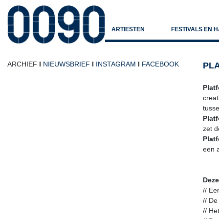
ARTIESTEN
FESTIVALS EN 
ARCHIEF
I
NIEUWSBRIEF
I
INSTAGRAM
I
FACEBOOK
PL
Plat
creat
tusse
Plat
zet d
Plat
een a
Deze
// Ee
// De
// He