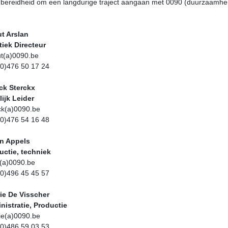
e bereidheid om een langdurige traject aangaan met 0090 (duurzaamhe
t Arslan
stiek Directeur
​​​​​​​ ​​​​​​​
sut(a)0090.be
 (0)476 50 17 24
ick Sterckx
lijk Leider
ck(a)0090.be
(0)476 54 16 48
n Appels
uctie, techniek
n(a)0090.be
(0)496 45 45 57
lerie De Visscher
inistratie, Productie
lerie(a)0090.be
2 (0)486 59 03 53