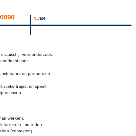
0090
/
NL
EN
 draaischijf voor onderzoek,
t aandacht voor
kunstenaars en partners en
stieke traject en speelt
stprocessen.
linair werken).
tiek terrein te betreden.
teden (contexten)