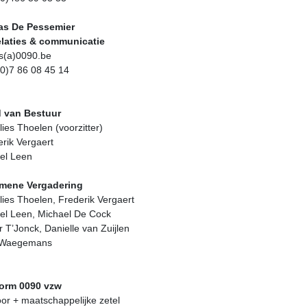
as De Pessemier
relaties & communicatie
as(a)0090.be
(0)7 86 08 45 14
 van Bestuur
ies Thoelen (voorzitter)
rik Vergaert
iel Leen
mene Vergadering
ies Thoelen, Frederik Vergaert
iel Leen, Michael De Cock
r T’Jonck, Danielle van Zuijlen
p Waegemans
form 0090 vzw
or + maatschappelijke zetel