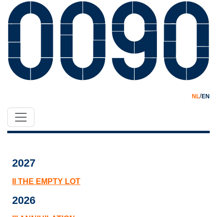
/
NL
EN
2027
II THE EMPTY LOT
2026