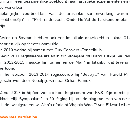
uiting in een gezamenlijke zoektocht naar artistieke experimenten en
de werkvloer.
Belangrijke voorbeelden van de artistieke samenwerking war
“Hebben/Zijn”. In “Plot” onderzocht OnderHetVel de basisonderdelen
zijn.
Arslan en Bayram hebben ook een installatie ontwikkeld in Lokaal 0
naar en kijk op theater aanvulde.
In 2010 werkte hij samen met Guy Cassiers -Toneelhuis.
Begin 2011 regisseerde Arslan in zijn vroegere thuisland Turkije ‘Ve Ve
In 2012-2013 maakte hij ‘Kamer en de Man” in Istanbul dat tevens
vertoond.
In het seizoen 2013-2014 regisseerde hij “Betrayal” van Harold Pi
geschreven door Nobelpijs winnaar Orhan Pamuk.
Vanaf 2017 is hij één van de hoofdregisseurs van KVS. Zijn eerste pr
‘Nachtelijk Symposium”. In 2019 ging hij aan de slag met een van de 
uit de twintigste eeuw, Who’s afraid of Virginia Woolf? van Edward Albe
www.mesutarslan.be