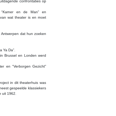
 uitdagende confrontaties op
en “Kamer en de Man” en
 van wat theater is en moet
1- Antwerpen dat hun zoeken
ya Ya Da”.
 in Brussel en Londen werd
nter en “Verborgen Gezicht"
oject in dit theaterhuis was
meest gespeelde klassiekers
e uit 1962.