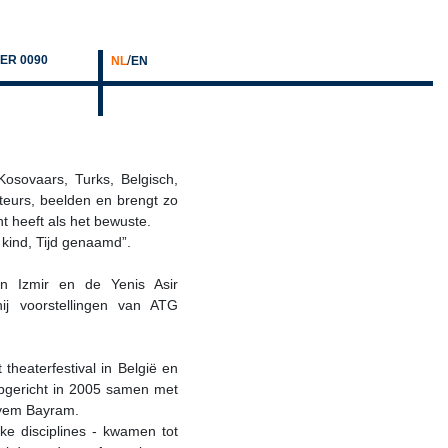
/
ER 0090
NL
EN
Kosovaars, Turks, Belgisch,
teurs, beelden en brengt zo
 heeft als het bewuste.
kind, Tijd genaamd”.
van Izmir en de Yenis Asir
hij voorstellingen van ATG
 theaterfestival in België en
opgericht in 2005 samen met
ryem Bayram.
ieke disciplines - kwamen tot