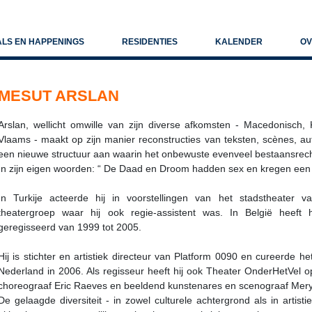
ALS EN HAPPENINGS
RESIDENTIES
KALENDER
OV
MESUT ARSLAN
Arslan, wellicht omwille van zijn diverse afkomsten - Macedonisch, 
Vlaams - maakt op zijn manier reconstructies van teksten, scènes, au
een nieuwe structuur aan waarin het onbewuste evenveel bestaansrecht
In zijn eigen woorden: “ De Daad en Droom hadden sex en kregen een 
In Turkije acteerde hij in voorstellingen van het stadstheater 
theatergroep waar hij ook regie-assistent was. In België heeft 
geregisseerd van 1999 tot 2005.
Hij is stichter en artistiek directeur van Platform 0090 en cureerde het
Nederland in 2006. Als regisseur heeft hij ook Theater OnderHetVel 
choreograaf Eric Raeves en beeldend kunstenares en scenograaf Me
De gelaagde diversiteit - in zowel culturele achtergrond als in artist