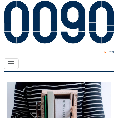
/
NL
EN