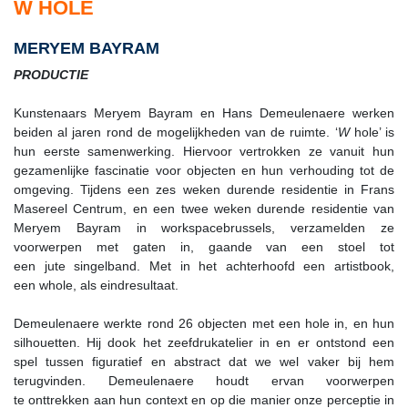
W HOLE
MERYEM BAYRAM
PRODUCTIE
Kunstenaars Meryem Bayram en Hans Demeulenaere werken
beiden al jaren rond de mogelijkheden van de ruimte. ‘
W
hole’ is
hun eerste samenwerking. Hiervoor vertrokken ze vanuit hun
gezamenlijke fascinatie voor objecten en hun verhouding tot de
omgeving. Tijdens een zes weken durende residentie in Frans
Masereel Centrum, en een twee weken durende residentie van
Meryem Bayram in workspacebrussels, verzamelden ze
voorwerpen met gaten in, gaande van een stoel tot
een jute singelband. Met in het achterhoofd een artistbook,
een whole, als eindresultaat.
Demeulenaere werkte rond 26 objecten met een hole in, en hun
silhouetten. Hij dook het zeefdrukatelier in en er ontstond een
spel tussen figuratief en abstract dat we wel vaker bij hem
terugvinden. Demeulenaere houdt ervan voorwerpen
te onttrekken aan hun context en op die manier onze perceptie in