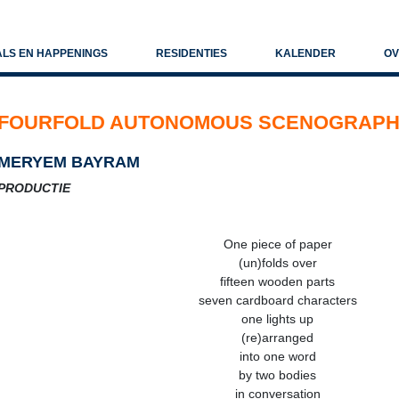
ALS EN HAPPENINGS
RESIDENTIES
KALENDER
OV
FOURFOLD AUTONOMOUS SCENOGRAP
MERYEM BAYRAM
PRODUCTIE
One piece of paper
(un)folds over
fifteen wooden parts
seven cardboard characters
one lights up
(re)arranged
into one word
by two bodies
in conversation