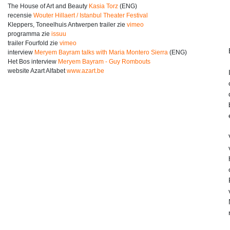
The House of Art and Beauty
Kasia Torz
(ENG)
recensie
Wouter Hillaert / Istanbul Theater Festival
Kleppers, Toneelhuis Antwerpen trailer zie
vimeo
programma zie
issuu
trailer Fourfold zie
vimeo
interview
Meryem Bayram talks with Maria Montero Sierra
(ENG)
Het Bos interview
Meryem Bayram - Guy Rombouts
website Azart Alfabet
www.azart.be