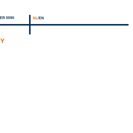
/
ER 0090
NL
EN
HY