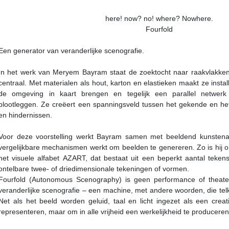
here! now? no! where? Nowhere.
Fourfold
Een generator van veranderlijke scenografie.
In het werk van Meryem Bayram staat de zoektocht naar raakvlakk
centraal. Met materialen als hout, karton en elastieken maakt ze install
de omgeving in kaart brengen en tegelijk een parallel netwerk
blootleggen. Ze creëert een spanningsveld tussen het gekende en he
en hindernissen.
Voor deze voorstelling werkt Bayram samen met beeldend kunsten
vergelijkbare mechanismen werkt om beelden te genereren. Zo is hij
het visuele alfabet AZART, dat bestaat uit een beperkt aantal tekens
ontelbare twee- of driedimensionale tekeningen of vormen.
Fourfold (Autonomous Scenography) is geen performance of theate
veranderlijke scenografie – een machine, met andere woorden, die te
Net als het beeld worden geluid, taal en licht ingezet als een creat
representeren, maar om in alle vrijheid een werkelijkheid te produceren