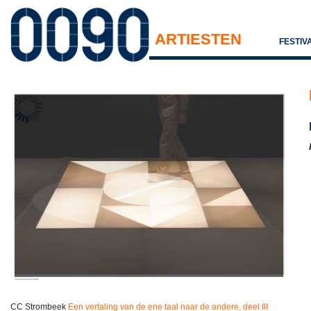
ARTIESTEN
FESTIV
CC Strombeek
Een vertaling van de ene taal naar de andere, deel III