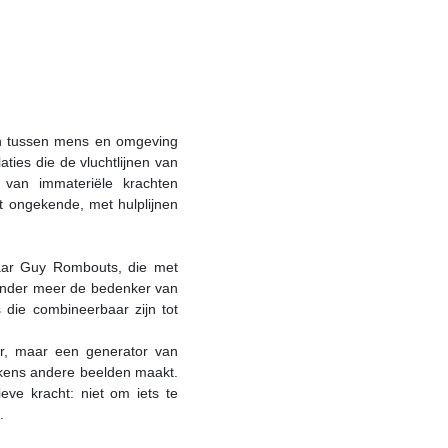
en tussen mens en omgeving
aties die de vluchtlijnen van
 van immateriële krachten
t ongekende, met hulplijnen
aar Guy Rombouts, die met
 onder meer de bedenker van
 die combineerbaar zijn tot
r, maar een generator van
lkens andere beelden maakt.
ieve kracht: niet om iets te
.