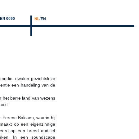
/
ER 0090
NL
EN
omedie, dwalen gezichtsloze
intentie een handeling van de
 in het barre land van wezens
aakt.
 Ferenc Balcaen, waarin hij
j maakt op een eigenzinnige
reerd op een breed auditief
ieken. In een soundscape