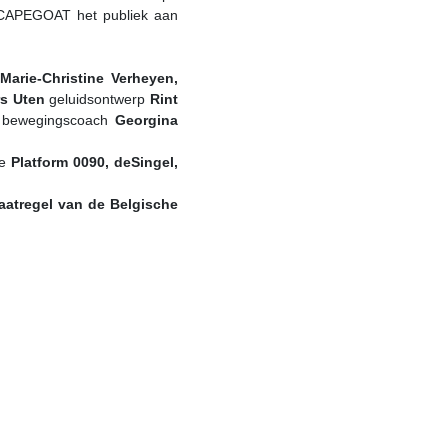
SCAPEGOAT het publiek aan
Marie-Christine Verheyen,
rs Uten
geluidsontwerp
Rint
bewegingscoach
Georgina
ie
Platform 0090, deSingel,
atregel van de Belgische