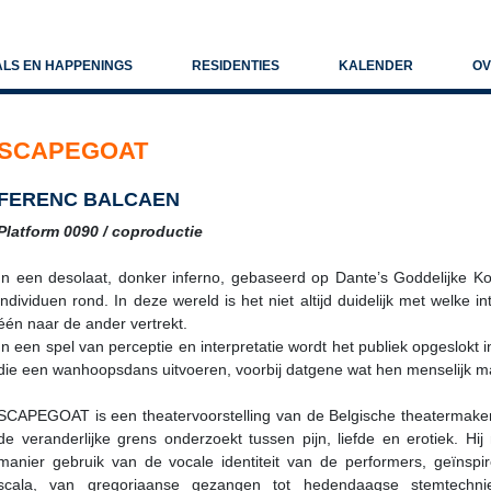
ALS EN HAPPENINGS
RESIDENTIES
KALENDER
OV
SCAPEGOAT
FERENC BALCAEN
Platform 0090 / coproductie
In een desolaat, donker inferno, gebaseerd op Dante’s Goddelijke K
individuen rond. In deze wereld is het niet altijd duidelijk met welke 
één naar de ander vertrekt.
In een spel van perceptie en interpretatie wordt het publiek opgeslokt
die een wanhoopsdans uitvoeren, voorbij datgene wat hen menselijk m
SCAPEGOAT is een theatervoorstelling van de Belgische theatermaker
de veranderlijke grens onderzoekt tussen pijn, liefde en erotiek. Hi
manier gebruik van de vocale identiteit van de performers, geïnspi
scala, van gregoriaanse gezangen tot hedendaagse stemtechn