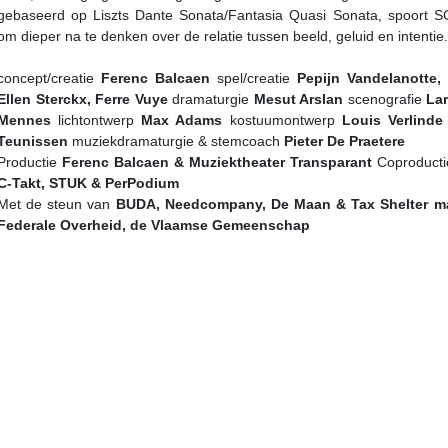
gebaseerd op Liszts Dante Sonata/Fantasia Quasi Sonata, spoort 
om dieper na te denken over de relatie tussen beeld, geluid en intentie.
concept/creatie
Ferenc Balcaen
spel/creatie
Pepijn Vandelanotte, 
Ellen Sterckx, Ferre Vuye
dramaturgie
Mesut Arslan
scenografie
La
Mennes
lichtontwerp
Max Adams
kostuumontwerp
Louis Verlinde
Teunissen
muziekdramaturgie & stemcoach
Pieter De Praetere
Productie
Ferenc Balcaen & Muziektheater Transparant
Coproduct
C-Takt, STUK & PerPodium
Met de steun van
BUDA, Needcompany, De Maan & Tax Shelter ma
Federale Overheid, de Vlaamse Gemeenschap