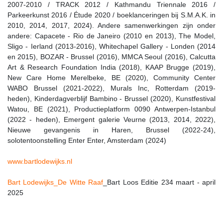
2007-2010 / TRACK 2012 / Kathmandu Triennale 2016 /
Parkeerkunst 2016 / Étude 2020 / boeklanceringen bij S.M.A.K. in
2010, 2014, 2017, 2024). Andere samenwerkingen zijn onder
andere: Capacete - Rio de Janeiro (2010 en 2013), The Model,
Sligo - Ierland (2013-2016), Whitechapel Gallery - Londen (2014
en 2015), BOZAR - Brussel (2016), MMCA Seoul (2016), Calcutta
Art & Research Foundation India (2018), KAAP Brugge (2019),
New Care Home Merelbeke, BE (2020), Community Center
WABO Brussel (2021-2022), Murals Inc, Rotterdam (2019-
heden), Kinderdagverblijf Bambino - Brussel (2020), Kunstfestival
Watou, BE (2021), Productieplatform 0090 Antwerpen-Istanbul
(2022 - heden), Emergent galerie Veurne (2013, 2014, 2022),
Nieuwe gevangenis in Haren, Brussel (2022-24),
solotentoonstelling Enter Enter, Amsterdam (2024)
www.bartlodewijks.nl
Bart Lodewijks_De Witte Raaf
_Bart Loos Editie 234 maart - april
2025