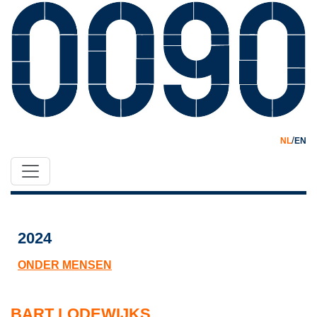
/
NL
EN
2024
ONDER MENSEN
BART LODEWIJKS