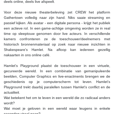
deels online, deels live afspeelt.
Voor deze nieuwe theaterbeleving zet CREW het platform
Gathertown volledig naar zijn hand. Niks saaie streaming en
passief kijken. Als avatar - een digitale persona - krijgt het publiek
een actieve rol. In een game-achtige omgeving worden ze in real
time op sleeptouw genomen door live acteurs. In verschillende
kamers confronteren ze de toeschouwer/deelnemers met
historisch bronnenmateriaal op zoek naar nieuwe inzichten in
Shakespeare's Hamlet. Na afloop kan iedereen gezellig
nakaarten in ons online café.
Hamlet's Playground plaatst de toeschouwer in een virtuele,
gecureerde wereld. In een combinatie van gemanipuleerde
beelden, Computer Graphics en live-enactments brengen we de
geschiedenis op je computerscherm tot leven. Hamlet's
Playground trekt daarbij paralellen tussen Hamlet's conflict en de
actualiteit.
Wat betekent het om te leven in een wereld die zo radicaal anders
wordt?
Wat moet je geloven in een wereld waar leugens in enkele
seconden viraal gaan?