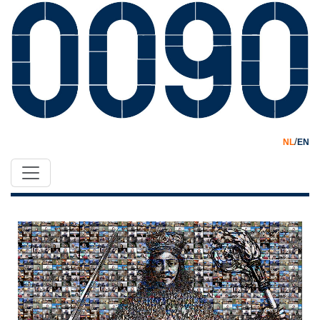
/
NL
EN