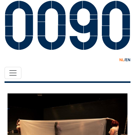
/
NL
EN