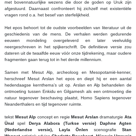
met bovennatuurlijke wezens die door de goden op Uruk zijn
afgestuurd. Daarnaast confronteert hij zichzelf met existentiële
vragen rond o.a. het besef van sterfelijkheid.
Het epos behoort tot de oudste voorbeelden van literatuur uit de
geschiedenis van de mens. De verhalen werden gedurende
eeuwen mondeling overgeleverd en later veelvuldig
neergeschreven in het spijkerschrift. De definitieve versie zou
dateren uit de twaalfde eeuw vóór onze tijdrekening, maar oudere
fragmenten gaan terug tot in het derde millennium.
Samen met Mesut Alp, archeoloog en Mesopotamië-kenner,
herschreef Mesut Arslan het epos en diept hij er een aantal
hedendaagse kernthema’s uit op. Arslan en Alp behandelen de
ontmoeting tussen Enkidu en Gilgamesh als een ontmoeting die
natuur tegenover beschaving plaatst, Homo Sapiens tegenover
Neanderthalers en tijd tegenover ruimte.
tekst
Mesut Alp
concept en regie
Mesut Arslan
dramaturgie
Ata
Ünal
spel
Derya Alabora (Turkse versie)
Daphne Agten
(Nederlandse versie), Layla Önlen
scenografie
Stan