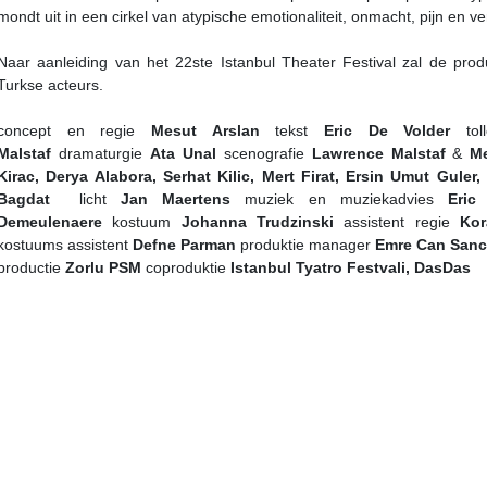
mondt uit in een cirkel van atypische emotionaliteit, onmacht, pijn en ver
Naar aanleiding van het 22ste Istanbul Theater Festival zal de pr
Turkse acteurs.
concept en regie
Mesut Arslan
tekst
Eric De Volder
to
Malstaf
dramaturgie
Ata Unal
scenografie
Lawrence
Malstaf
&
M
Kirac, Derya Alabora, Serhat Kilic, Mert Firat, Ersin Umut Guler
Bagdat
licht
Jan Maertens
muziek en muziekadvies
Eric
Demeulenaere
kostuum
Johanna Trudzinski
assistent regie
Ko
kostuums assistent
Defne Parman
produktie manager
Emre Can Sanc
productie
Zorlu PSM
coproduktie
Istanbul Tyatro Festvali, DasDas