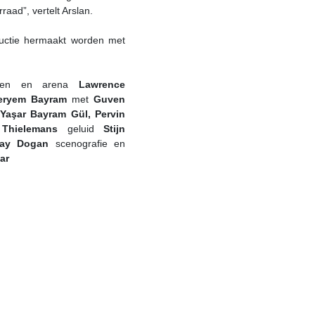
raad”, vertelt Arslan.
oductie hermaakt worden met
llen en arena
Lawrence
eryem
Bayram
met
Guven
, Yaşar Bayram Gül, Pervin
 Thielemans
geluid
Stijn
ray Dogan
scenografie en
ar