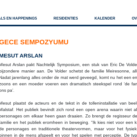
ALS EN HAPPENINGS
RESIDENTIES
KALENDER
OV
GECE SEMPOZYUMU
MESUT ARSLAN
Mesut Arslan pakt Nachtelijk Symposium, een stuk van Eric De Volde
bijzondere manier aan. De Volder schetst de familie Meiresonne, a
Nadat jarenlang alles onder de mat werd geveegd, komt nu het een en
zoons en een moeder voeren een dramatisch steekspel rond ‘de fami
ons pa’.
Mesut plaatst de acteurs en de tekst in de tolleninstallatie van b
Malstaf. Het publiek bevindt zich rond een open arena waarin niet a
personages om elkaar heen gaan draaien. Zo brengt de regisseur de in
familie en het publiek eromheen in beweging. “Ik kies niet voor een k
de personages en traditionele theatervormen, maar voor het fysiek 
binnen in de mens afspeelt en voor het spelen met perceptie. De typ