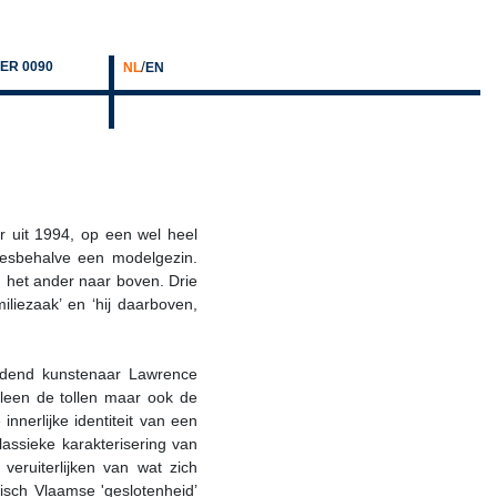
/
ER 0090
NL
EN
r uit 1994, op een wel heel
llesbehalve een modelgezin.
 het ander naar boven. Drie
liezaak’ en ‘hij daarboven,
eeldend kunstenaar Lawrence
lleen de tollen maar ook de
nerlijke identiteit van een
lassieke karakterisering van
veruiterlijken van wat zich
isch Vlaamse 'geslotenheid’